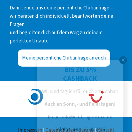
Dann sende uns deine persönliche Clubanfrage –
wir beraten dich individuell, beantworten deine
Fragen
und begleiten dich auf dem Weg zu deinem
perfekten Urlaub.
Meine persönliche Clubanfrage an euch
BIS ZU 5%
CASHBACK
Wir sind täglich für euch erreichbar:
Auch an Sonn,- und Feiertagen!
Email: info@club-agentur.com
Telefon: 040 – 33 35 77 07
Impressum
|
Datenschutzerklärung
|
Kontakt