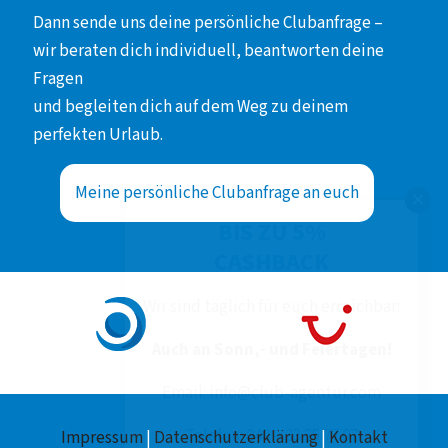
Dann sende uns deine persönliche Clubanfrage –
wir beraten dich individuell, beantworten deine
Fragen
und begleiten dich auf dem Weg zu deinem
perfekten Urlaub.
Meine persönliche Clubanfrage an euch
BIS ZU 5%
CASHBACK
Wir sind täglich für euch erreichbar:
Auch an Sonn,- und Feiertagen!
Email: info@club-agentur.com
Telefon: 040 – 33 35 77 07
Impressum
|
Datenschutzerklärung
|
Kontakt